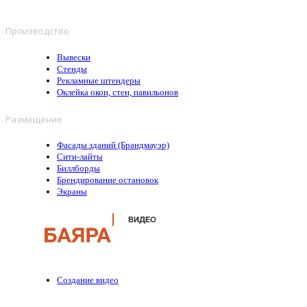
Производство
Вывески
Стенды
Рекламные штендеры
Оклейка окон, стен, павильонов
Размещение
Фасады зданий (Брандмауэр)
Сити-лайты
Биллборды
Брендирование остановок
Экраны
Создание видео