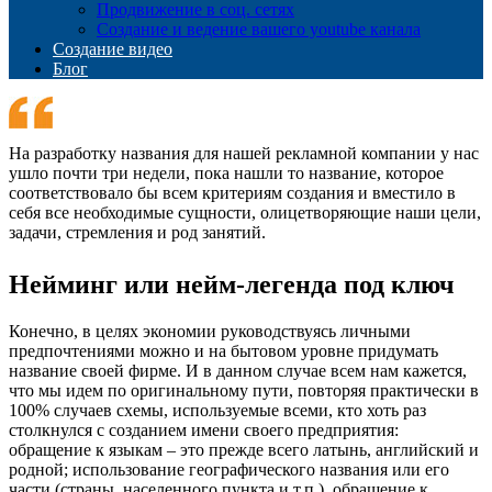
Продвижение в соц. сетях
Создание и ведение вашего youtube канала
Создание видео
Блог
На разработку названия для нашей рекламной компании у нас
ушло почти три недели, пока нашли то название, которое
соответствовало бы всем критериям создания и вместило в
себя все необходимые сущности, олицетворяющие наши цели,
задачи, стремления и род занятий.
Нейминг или нейм-легенда под ключ
Конечно, в целях экономии руководствуясь личными
предпочтениями можно и на бытовом уровне придумать
название своей фирме. И в данном случае всем нам кажется,
что мы идем по оригинальному пути, повторяя практически в
100% случаев схемы, используемые всеми, кто хоть раз
столкнулся с созданием имени своего предприятия:
обращение к языкам – это прежде всего латынь, английский и
родной; использование географического названия или его
части (страны, населенного пункта и т.п.), обращение к