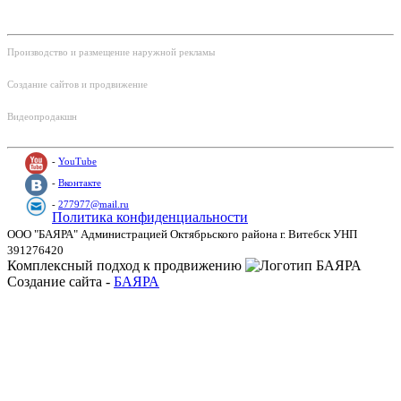
Контакты и соц.сети:
Производство и размещение наружной рекламы
Тел: +375 (29) 220-30-60
Создание сайтов и продвижение
Тел: +375 (29) 220-30-35
Видеопродакшн
Тел: +375 (29) 220-30-70 ‎
-
YouTube
-
Вконтакте
-
277977@mail.ru
Политика конфиденциальности
ООО "БАЯРА" Администрацией Октябрьского района г. Витебск УНП
391276420
Комплексный подход к продвижению
Создание сайта -
БАЯРА