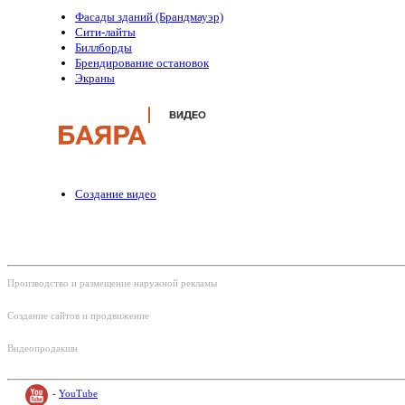
Фасады зданий (Брандмауэр)
Сити-лайты
Биллборды
Брендирование остановок
Экраны
Создание видео
Контакты и соц.сети:
Производство и размещение наружной рекламы
Тел: +375 (29) 220-30-60
Создание сайтов и продвижение
Тел: +375 (29) 220-30-35
Видеопродакшн
Тел: +375 (29) 220-30-70 ‎
-
YouTube