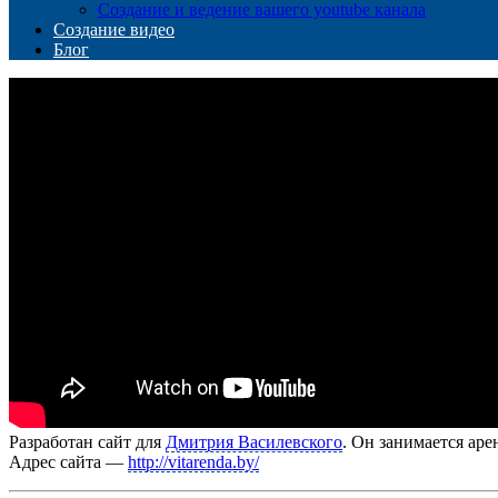
Создание и ведение вашего youtube канала
Создание видео
Блог
Разработан сайт для
Дмитрия Василевского
. Он занимается ар
Адрес сайта —
http://vitarenda.by/