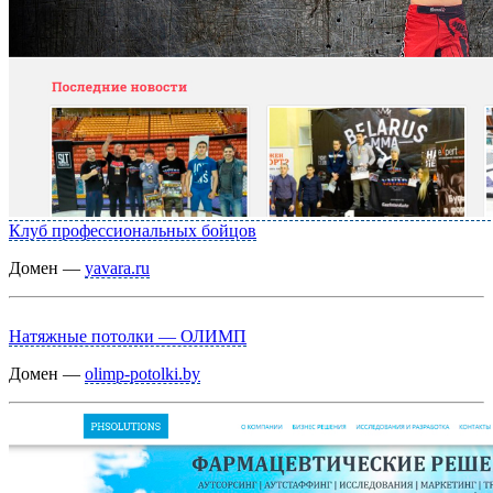
Клуб профессиональных бойцов
Домен —
yavara.ru
Натяжные потолки — ОЛИМП
Домен —
olimp-potolki.by