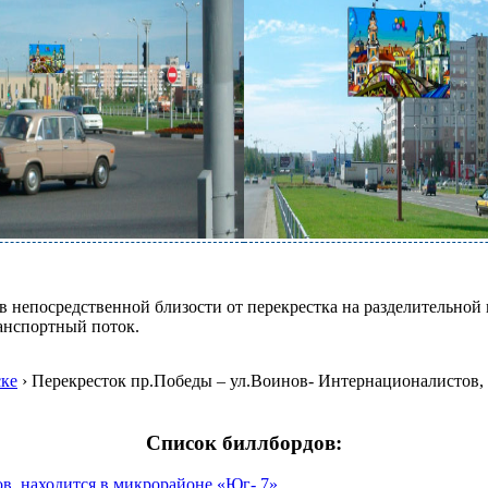
 непосредственной близости от перекрестка на разделительной 
ранспортный поток.
ске
›
Перекресток пр.Победы – ул.Воинов- Интернационалистов, 
Список биллбордов:
в, находится в микрорайоне «Юг- 7»