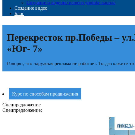
Создание и ведение вашего youtube канала
Создание видео
Блог
Перекресток пр.Победы – ул
«Юг- 7»
Говорят, что наружная реклама не работает. Тогда скажите э
Курс по способам продвижения
Спецпредложение
Спецпредложение: