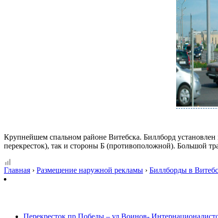
Крупнейшем спальном районе Витебска. Биллборд установлен в
перекресток), так и стороны Б (противоположной). Большой т
Главная
›
Размещение наружной рекламы
›
Биллборды в Витеб
Перекресток пр.Победы – ул.Воинов- Интернационалисто