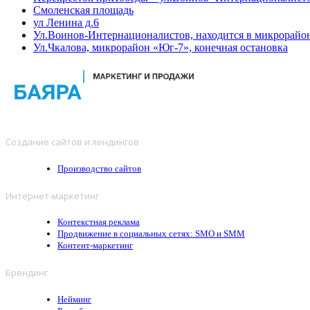
Смоленская площадь
ул Ленина д.6
Ул.Воинов-Интернационалистов, находится в микрорайо
Ул.Чкалова, микрорайон «Юг-7», конечная остановка
Создание сайтов и лендингов
Производство сайтов
Интернет-маркетинг
Контекстная реклама
Продвижение в социальных сетях: SMO и SMM
Контент-маркетинг
Брендинг
Нейминг