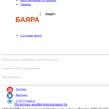
Брендирование остановок
Экраны
Создание видео
Контакты и соц.сети:
Производство и размещение наружной рекламы
Тел: +375 (29) 220-30-60
Создание сайтов и продвижение
Тел: +375 (29) 220-30-35
Видеопродакшн
Тел: +375 (29) 220-30-70 ‎
-
YouTube
-
Вконтакте
-
277977@mail.ru
Политика конфиденциальности
ООО "БАЯРА" Администрацией Октябрьского района г. Витебск УНП 391276