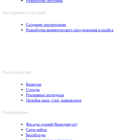
Разработка логотипа
Инструменты продаж
Создание презентации
Разработка коммерческого предложения и прайса
Производство
Вывески
Стенды
Рекламные штендеры
Оклейка окон, стен, павильонов
Размещение
Фасады зданий (Брандмауэр)
Сити-лайты
Биллборды