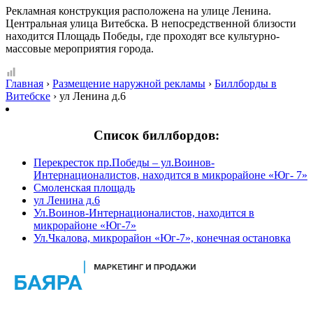
Рекламная конструкция расположена на улице Ленина.
Центральная улица Витебска. В непосредственной близости
находится Площадь Победы, где проходят все культурно-
массовые мероприятия города.
Главная
›
Размещение наружной рекламы
›
Биллборды в
Витебске
›
ул Ленина д.6
Список биллбордов:
Перекресток пр.Победы – ул.Воинов-
Интернационалистов, находится в микрорайоне «Юг- 7»
Смоленская площадь
ул Ленина д.6
Ул.Воинов-Интернационалистов, находится в
микрорайоне «Юг-7»
Ул.Чкалова, микрорайон «Юг-7», конечная остановка