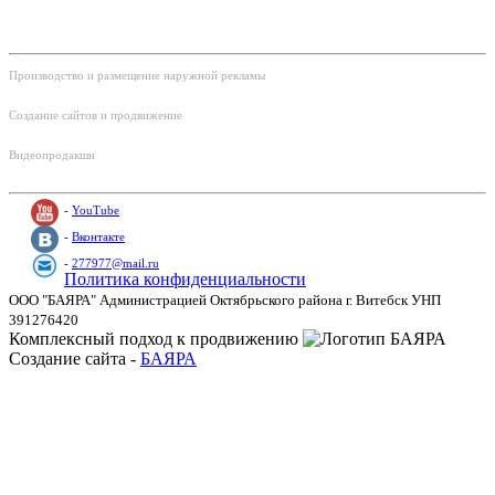
Контакты и соц.сети:
Производство и размещение наружной рекламы
Тел: +375 (29) 220-30-60
Создание сайтов и продвижение
Тел: +375 (29) 220-30-35
Видеопродакшн
Тел: +375 (29) 220-30-70 ‎
-
YouTube
-
Вконтакте
-
277977@mail.ru
Политика конфиденциальности
ООО "БАЯРА" Администрацией Октябрьского района г. Витебск УНП
391276420
Комплексный подход к продвижению
Создание сайта -
БАЯРА