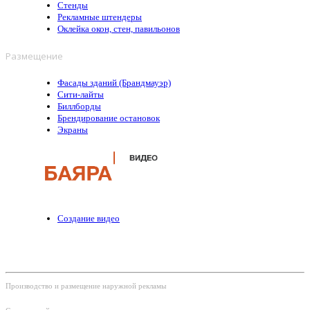
Стенды
Рекламные штендеры
Оклейка окон, стен, павильонов
Размещение
Фасады зданий (Брандмауэр)
Сити-лайты
Биллборды
Брендирование остановок
Экраны
Создание видео
Контакты и соц.сети:
Производство и размещение наружной рекламы
Тел: +375 (29) 220-30-60