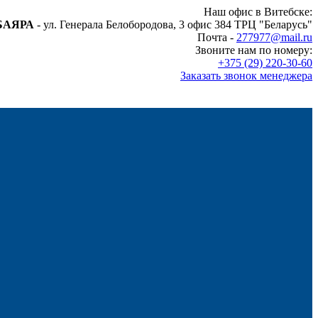
Наш офис в Витебске:
БАЯРА
- ул. Генерала Белобородова, 3 офис 384 ТРЦ "Беларусь"
Почта -
277977@mail.ru
Звоните нам по номеру:
+375 (29) 220-30-60
Заказать звонок менеджера