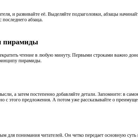
ля, и развивайте её. Выделяйте подзаголовки, абзацы начинайте 
с последнего абзаца.
п пирамиды
екратить чтение в любую минуту. Первыми строками важно донест
принципу пирамиды.
ысли, а затем постепенно добавляйте детали. Запомните: в самом
нно с этого предложения. А потом уже рассказывайте о преимуще
тым для понимания читателей. Он четко передает основную суть 